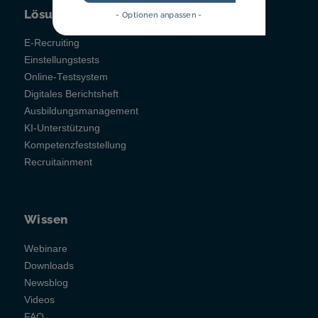
Lösungen
- Optionen anpassen -
E-Recruiting
Einstellungstests
Online-Testsystem
Digitales Berichtsheft
Ausbildungsmanagement
KI-Unterstützung
Kompetenzfeststellung
Recruitainment
Wissen
Webinare
Downloads
Newsblog
Videos
FAQ