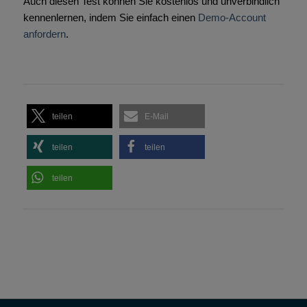
Auch diesen Test können Sie kostenlos und unverbindlich
kennenlernen, indem Sie einfach einen
Demo-Account
anfordern
.
teilen
E-Mail
teilen
teilen
teilen