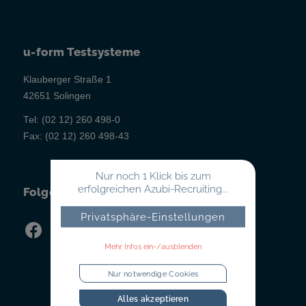
u-form Testsysteme
Klauberger Straße 1
42651 Solingen
Tel:
(02 12) 260 498-0
Fax:
(02 12) 260 498-43
Nur noch 1 Klick bis zum
erfolgreichen Azubi-Recruiting...
Folgen Sie uns!
Privatsphäre-Einstellungen
Mehr Infos ein-/ausblenden
Nur notwendige Cookies
Alles akzeptieren