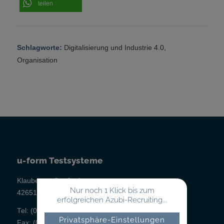
teilen
Schlagworte:
Digitalisierung und Industrie 4.0
,
Organisation
u-form Testsysteme
Klauberger Straße 1
Nur noch 1 Klick bis zum
42651 Solingen
erfolgreichen Azubi-Recruiting...
Tel:
(02 12) 260 498-0
Privatsphäre-Einstellungen
Fax:
(02 12) 260 498-43