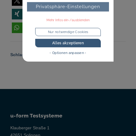
teilen
E-Mail
Privatsphäre-Einstellungen
teilen
teilen
Mehr Infos ein-/ausblenden
teilen
Nur notwendige Cookies
Alles akzeptieren
- Optionen anpassen -
Schlagworte:
Organisation
,
Recruiting
u-form Testsysteme
Klauberger Straße 1
42651 Solingen