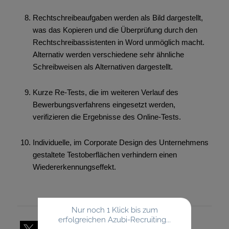
Rechtschreibeaufgaben werden als Bild dargestellt,
was das Kopieren und die Überprüfung durch den
Rechtschreibassistenten in Word unmöglich macht.
Alternativ werden verschiedene sehr ähnliche
Schreibweisen als Alternativen dargestellt.
Kurze Re-Tests, die im weiteren Verlauf des
Bewerbungsverfahrens eingesetzt werden,
verifizieren die Ergebnisse des Online-Tests.
Individuelle, im Corporate Design des Unternehmens
gestaltete Testoberflächen verhindern einen
Wiedererkennungseffekt.
Nur noch 1 Klick bis zum
erfolgreichen Azubi-Recruiting...