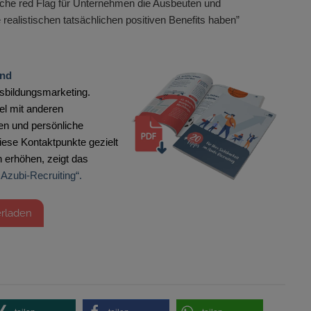
sche red Flag für Unternehmen die Ausbeuten und
 realistischen tatsächlichen positiven Benefits haben”
ind
usbildungsmarketing.
el mit anderen
gen und persönliche
iese Kontaktpunkte gezielt
h erhöhen, zeigt das
 Azubi-Recruiting“.
erladen