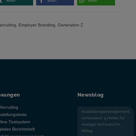
teilen
teilen
teilen
ecruiting
,
Employer Branding
,
Generation Z
ösungen
Newsblog
Recruiting
Ausbildungsmanagement
nstellungstests
verbessern: 5 Hebel für
line-Testsystem
weniger Aufwand im
gitales Berichtsheft
Alltag