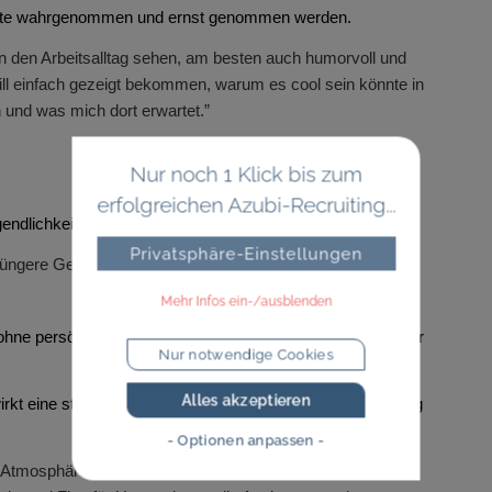
nhalte wahrgenommen und ernst genommen werden.
e in den Arbeitsalltag sehen, am besten auch humorvoll und
will einfach gezeigt bekommen, warum es cool sein könnte in
 und was mich dort erwartet.”
Nur noch 1 Klick bis zum
erfolgreichen Azubi-Recruiting...
endlichkeit und „Coolness“ wirken schnell unglaubwürdig.
Privatsphäre-Einstellungen
jüngere Generation anzusprechen und dabei z. B.
Mehr Infos ein-/ausblenden
 ohne persönliche Note oder Humor wirken schnell unnahbar
Nur notwendige Cookies
Alles akzeptieren
wirkt eine starke Emotionalisierung ohne erkennbaren Bezug
- Optionen anpassen -
re Atmosphäre“ und“wir bieten frisches Obst und Wasser“ ->