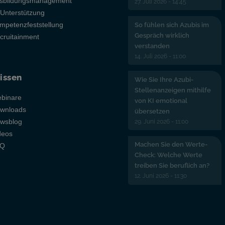
sbildungsmanagement
27. Juli 2026 - 14:45
-Unterstützung
mpetenzfeststellung
So fühlen sich Azubis im
Gespräch wirklich
cruitainment
verstanden
14. Juli 2026 - 11:00
issen
Wie Sie Ihre Azubi-
Stellenanzeigen mithilfe
binare
von KI emotional
wnloads
übersetzen
29. Juni 2026 - 11:00
wsblog
deos
Machen Sie den Werte-
AQ
Check: Welche Werte
treiben Sie beruflich an?
12. Juni 2026 - 11:30