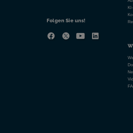
Au
KI
Ko
Folgen Sie uns!
Re
W
We
Do
Ne
Vi
F