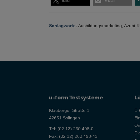
teilen
E-Mail
Schlagworte:
Ausbildungsmarketing
,
Azubi-R
u-form Testsysteme
L
Klauberger Straße 1
E-
42651 Solingen
Ei
On
Tel:
(02 12) 260 498-0
Di
Fax:
(02 12) 260 498-43