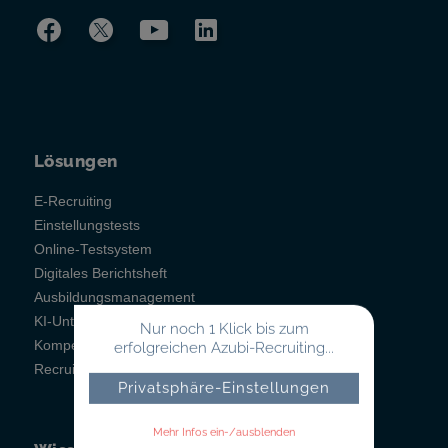
Lösungen
E-Recruiting
Einstellungstests
Online-Testsystem
Digitales Berichtsheft
Ausbildungsmanagement
KI-Unterstützung
Nur noch 1 Klick bis zum
Kompetenzfeststellung
erfolgreichen Azubi-Recruiting...
Recruitainment
Privatsphäre-Einstellungen
Mehr Infos ein-/ausblenden