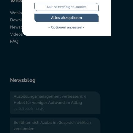
Wissen
Nur notwendige Cookies
Webinare
Alles akzeptieren
Downloads
Newsblog
- Optionen anpassen -
Videos
FAQ
Newsblog
Ausbildungsmanagement verbessern: 5
Hebel für weniger Aufwand im Alltag
27. Juli 2026 - 14:45
So fühlen sich Azubis im Gespräch wirklich
verstanden