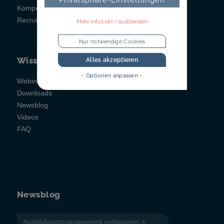
Kompetenzfeststellung
Recruitainment
Mehr Infos ein-/ausblenden
Nur notwendige Cookies
Wissen
Alles akzeptieren
- Optionen anpassen -
Webinare
Downloads
Newsblog
Videos
FAQ
Newsblog
Ausbildungsmanagement verbessern: 5