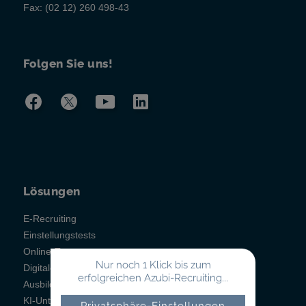
Fax:
(02 12) 260 498-43
Folgen Sie uns!
Lösungen
E-Recruiting
Einstellungstests
Online-Testsystem
Nur noch 1 Klick bis zum
Digitales Berichtsheft
erfolgreichen Azubi-Recruiting...
Ausbildungsmanagement
KI-Unterstützung
Privatsphäre-Einstellungen