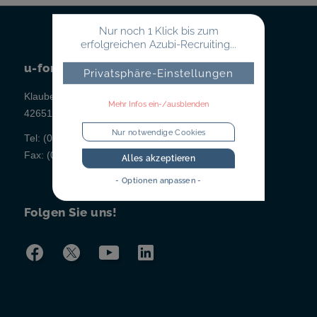
Nur noch 1 Klick bis zum
erfolgreichen Azubi-Recruiting...
u-form Testsysteme
Privatsphäre-Einstellungen
Klauberger Straße 1
Mehr Infos ein-/ausblenden
42651 Solingen
Nur notwendige Cookies
Tel:
(02 12) 260 498-0
Fax:
(02 12) 260 498-43
Alles akzeptieren
- Optionen anpassen -
Folgen Sie uns!