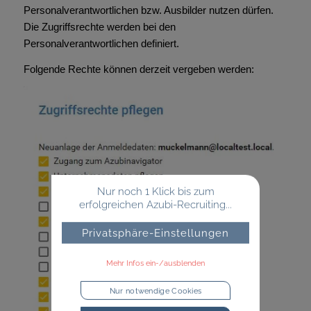
Personalverantwortlichen bzw. Ausbilder nutzen dürfen.
Die Zugriffsrechte werden bei den
Personalverantwortlichen definiert.
Folgende Rechte können derzeit vergeben werden:
Nur noch 1 Klick bis zum
erfolgreichen Azubi-Recruiting...
Privatsphäre-Einstellungen
Mehr Infos ein-/ausblenden
Nur notwendige Cookies