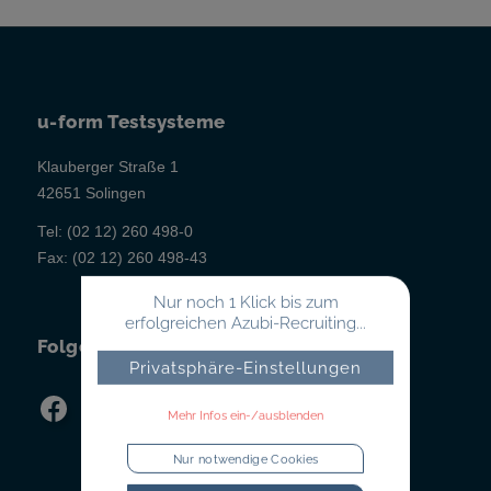
u-form Testsysteme
Klauberger Straße 1
42651 Solingen
Tel:
(02 12) 260 498-0
Fax:
(02 12) 260 498-43
Nur noch 1 Klick bis zum
erfolgreichen Azubi-Recruiting...
Folgen Sie uns!
Privatsphäre-Einstellungen
Mehr Infos ein-/ausblenden
Nur notwendige Cookies