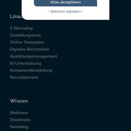
Alles akzeptieren
- Optionen anpassen -
Lösungen
E-Recruiting
Einstellungstests
Online-Testsystem
Digitales Berichtsheft
Ausbildungsmanagement
KI-Unterstützung
Kompetenzfeststellung
Recruitainment
Wissen
Webinare
Downloads
Newsblog