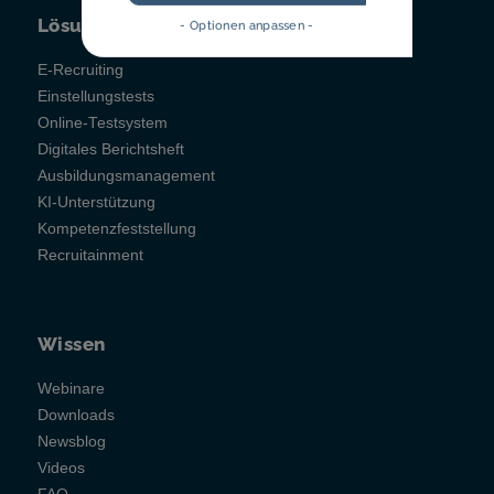
Lösungen
- Optionen anpassen -
E-Recruiting
Einstellungstests
Online-Testsystem
Digitales Berichtsheft
Ausbildungsmanagement
KI-Unterstützung
Kompetenzfeststellung
Recruitainment
Wissen
Webinare
Downloads
Newsblog
Videos