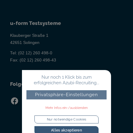
u-form Testsysteme
Klauberger Straße 1
42651 Solingen
Tel:
(02 12) 260 498-0
Fax:
(02 12) 260 498-43
Nur noch 1 Klick bis zum
erfolgreichen Azubi-Recruiting...
Folgen Sie uns!
Privatsphäre-Einstellungen
Mehr Infos ein-/ausblenden
Nur notwendige Cookies
Alles akzeptieren