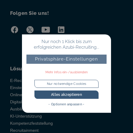
Folgen Sie uns!
Nur noch 1 Klick bis zum
erfolgreichen Azubi-Recruiting...
Privatsphäre-Einstellungen
Lösungen
Mehr Infos ein-/ausblenden
E-Recruiting
Nur notwendige Cookies
Einstellungstests
Online-Testsystem
Alles akzeptieren
Digitales Berichtsheft
- Optionen anpassen -
Ausbildungsmanagement
KI-Unterstützung
Kompetenzfeststellung
Recruitainment