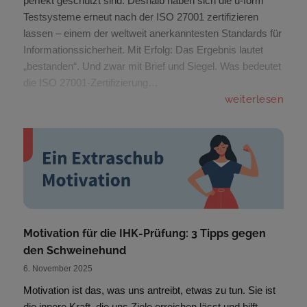
perfekt geschützt sind. Deshalb haben sich die u-form
Testsysteme erneut nach der ISO 27001 zertifizieren
lassen – einem der weltweit anerkanntesten Standards für
Informationssicherheit. Mit Erfolg: Das Ergebnis lautet
„bestanden“. Und zwar mit Brief und Siegel. Was bedeutet
die ISO 27001-Zertifizierung…
weiterlesen
Motivation für die IHK-Prüfung: 3 Tipps gegen
den Schweinehund
6. November 2025
Motivation ist das, was uns antreibt, etwas zu tun. Sie ist
die innere Kraft, die uns Ziele erreichen lässt und hilft,