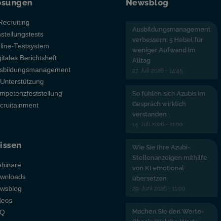
ösungen
Newsblog
Recruiting
Ausbildungsmanagement
nstellungstests
verbessern: 5 Hebel für
line-Testsystem
weniger Aufwand im
gitales Berichtsheft
Alltag
sbildungsmanagement
27. Juli 2026 - 14:45
-Unterstützung
mpetenzfeststellung
So fühlen sich Azubis im
Gespräch wirklich
cruitainment
verstanden
14. Juli 2026 - 11:00
issen
Wie Sie Ihre Azubi-
Stellenanzeigen mithilfe
binare
von KI emotional
wnloads
übersetzen
29. Juni 2026 - 11:00
wsblog
deos
Machen Sie den Werte-
AQ