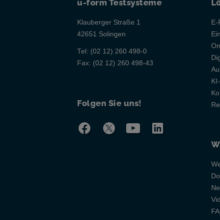
u-form Testsysteme
L
Klauberger Straße 1
E-
42651 Solingen
Ei
On
Tel:
(02 12) 260 498-0
Di
Fax:
(02 12) 260 498-43
Au
KI
Ko
Folgen Sie uns!
Re
W
We
Do
Ne
Vi
F