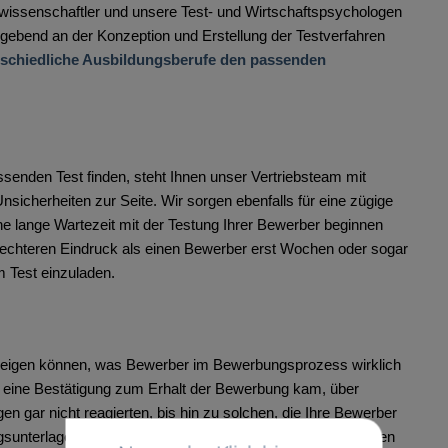
rwissenschaftler und unsere Test- und Wirtschaftspsychologen
bend an der Konzeption und Erstellung der Testverfahren
erschiedliche Ausbildungsberufe den passenden
ssenden Test finden, steht Ihnen unser Vertriebsteam mit
sicherheiten zur Seite. Wir sorgen ebenfalls für eine zügige
ne lange Wartezeit mit der Testung Ihrer Bewerber beginnen
chteren Eindruck als einen Bewerber erst Wochen oder sogar
 Test einzuladen.
fzeigen können, was Bewerber im Bewerbungsprozess wirklich
t eine Bestätigung zum Erhalt der Bewerbung kam, über
 gar nicht reagierten, bis hin zu solchen, die Ihre Bewerber
gsunterlagen zum Vorstellungsgespräch einluden – wir haben