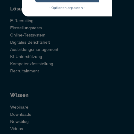
Lösungen
- Optionen anpassen -
E-Recruiting
Einstellungstests
Online-Testsystem
Digitales Berichtsheft
Ausbildungsmanagement
KI-Unterstützung
Kompetenzfeststellung
Recruitainment
Wissen
Webinare
Downloads
Newsblog
Videos