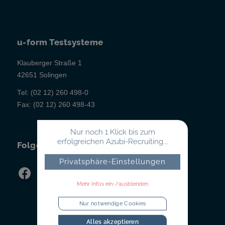
u-form Testsysteme
Klauberger Straße 1
42651 Solingen
Tel:
(02 12) 260 498-0
Fax:
(02 12) 260 498-43
Nur noch 1 Klick bis zum
erfolgreichen Azubi-Recruiting...
Folgen Sie uns!
Privatsphäre-Einstellungen
Mehr Infos ein-/ausblenden
Nur notwendige Cookies
Alles akzeptieren