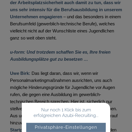
der Arbeitsplatzsicherheit auch damit zu tun, dass wir
uns sehr intensiv für die Berufsausbildung in unserem
Unternehmen engagieren
– und das besonders in einem
Berufsumfeld (gewerblich-technische Berufe), welches
vielleicht nicht auf der Wunschliste eines Jugendlichen
ganz so weit oben steht.
u-form: Und trotzdem schaffen Sie es, Ihre freien
Ausbildungsplätze gut zu besetzen …
Uwe Birk:
Das liegt daran, dass wir, wenn wir
Personalmarketingmaßnahmen ausrichten, uns auch
mögliche Hinderungsgründe für Jugendliche vor Augen
rufen, die gegen eine Ausbildung im gewerblich-
technischen Bereich sprechen. Hier ist, sicherlich nur
stellvertretend, der vielfache Studienwunsch zu nennen.
Nur noch 1 Klick bis zum
erfolgreichen Azubi-Recruiting...
Aus unserer Sicht ist es sinnvoll, schon frühzeitig darauf
hinzuweisen, dass
eine Berufsausbildung ein
Privatsphäre-Einstellungen
Startpunkt im Berufsleben sein kann
. Wir verwenden