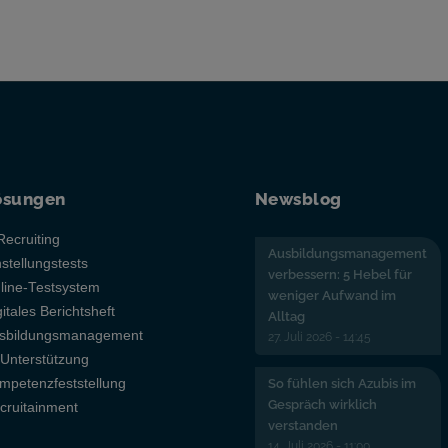
ösungen
Newsblog
Recruiting
Ausbildungsmanagement
nstellungstests
verbessern: 5 Hebel für
line-Testsystem
weniger Aufwand im
gitales Berichtsheft
Alltag
sbildungsmanagement
27. Juli 2026 - 14:45
-Unterstützung
mpetenzfeststellung
So fühlen sich Azubis im
Gespräch wirklich
cruitainment
verstanden
14. Juli 2026 - 11:00