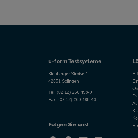
u-form Testsysteme
L
Klauberger Straße 1
E-
42651 Solingen
Ei
On
Tel:
(02 12) 260 498-0
Di
Fax:
(02 12) 260 498-43
Au
KI
Ko
Folgen Sie uns!
Re