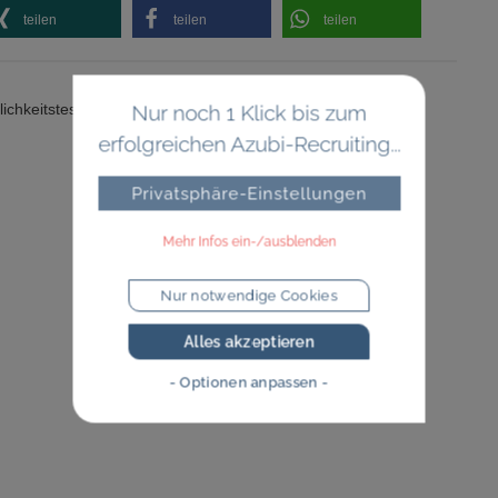
teilen
teilen
teilen
Nur noch 1 Klick bis zum
ichkeitstests
,
Recruiting
,
Schulnoten
erfolgreichen Azubi-Recruiting...
Privatsphäre-Einstellungen
Mehr Infos ein-/ausblenden
Nur notwendige Cookies
Alles akzeptieren
- Optionen anpassen -