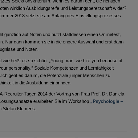
tztes Selektionskriterium, wenn es darum geht, die richtigen
ten wirklich Ausbildungsreife und Leistungsbereitschaft wider?
Sommer 2013 setzt sie am Anfang des Einstellungsprozesses
l gänzlich auf Noten und nutzt stattdessen einen Onlinetest,
. Nur dann kommen sie in die engere Auswahl und erst dann
eugnisse und Noten.
 wie heißt es so schön: „Young man, we hire you because of
your personality.“ Soziale Kompetenzen und Lernfähigkeit
eßlich geht es darum, die Potenziale junger Menschen zu
higkeit in die Ausbildung einbringen.
-Recruiter-Tagen 2014 der Vortrag von Frau Prof. Dr. Daniela
 Lösungsansätze erarbeiten Sie im Workshop
„Psychologie –
n Stefan Klemens.