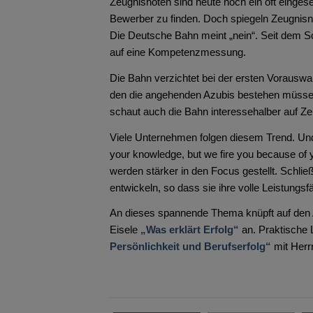
Zeugnisnoten sind heute noch ein oft eingese
Bewerber zu finden. Doch spiegeln Zeugnisno
Die Deutsche Bahn meint „nein“. Seit dem 
auf eine Kompetenzmessung.
Die Bahn verzichtet bei der ersten Vorauswah
den die angehenden Azubis bestehen müssen
schaut auch die Bahn interessehalber auf Z
Viele Unternehmen folgen diesem Trend. Und
your knowledge, but we fire you because of 
werden stärker in den Focus gestellt. Schli
entwickeln, so dass sie ihre volle Leistungsfä
An dieses spannende Thema knüpft auf den A
Eisele
„Was erklärt Erfolg“
an. Praktische
Persönlichkeit und Berufserfolg“
mit Herr