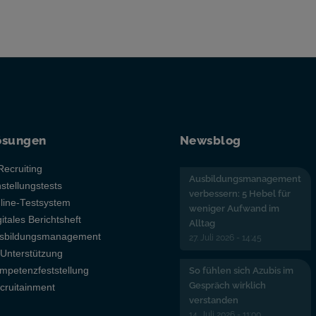
ösungen
Newsblog
Recruiting
Ausbildungsmanagement
nstellungstests
verbessern: 5 Hebel für
line-Testsystem
weniger Aufwand im
gitales Berichtsheft
Alltag
sbildungsmanagement
27. Juli 2026 - 14:45
-Unterstützung
mpetenzfeststellung
So fühlen sich Azubis im
Gespräch wirklich
cruitainment
verstanden
14. Juli 2026 - 11:00