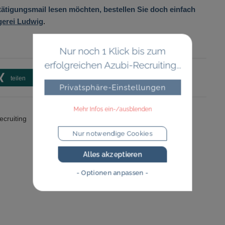
ätigungsmail lesen möchten, bestellen Sie doch einfach
gerei Ludwig
.
Nur noch 1 Klick bis zum
erfolgreichen Azubi-Recruiting...
teilen
teilen
teilen
Privatsphäre-Einstellungen
Mehr Infos ein-/ausblenden
ecruiting
Nur notwendige Cookies
Alles akzeptieren
- Optionen anpassen -