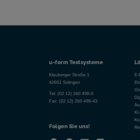
u-form Testsysteme
L
Klauberger Straße 1
E-
42651 Solingen
Ei
On
Tel:
(02 12) 260 498-0
Di
Fax:
(02 12) 260 498-43
Au
KI
Ko
Folgen Sie uns!
Re