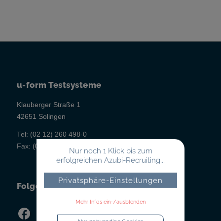
u-form Testsysteme
Klauberger Straße 1
42651 Solingen
Tel:
(02 12) 260 498-0
Fax:
(02 12) 260 498-43
Nur noch 1 Klick bis zum
erfolgreichen Azubi-Recruiting...
Privatsphäre-Einstellungen
Folgen Sie uns!
Mehr Infos ein-/ausblenden