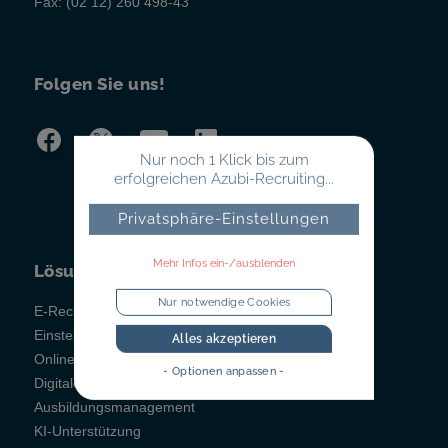
Fax:
(02 12) 260 498-43
Folgen Sie uns!
Nur noch 1 Klick bis zum
erfolgreichen Azubi-Recruiting...
Privatsphäre-Einstellungen
Mehr Infos ein-/ausblenden
Lösungen
Nur notwendige Cookies
E-Recruiting
Einstellungstests
Alles akzeptieren
Online-Testsystem
- Optionen anpassen -
Digitales Berichtsheft
Ausbildungsmanagement
KI-Unterstützung