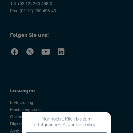
Tel:
(02 12) 260 498-0
Fax:
(02 12) 260 498-43
Folgen Sie uns!
Lösungen
E-Recruiting
Einstellungstests
Online-Testsystem
Nur noch 1 Klick bis zum
Digitales Berichtsheft
erfolgreichen Azubi-Recruiting...
Ausbildungsmanagement