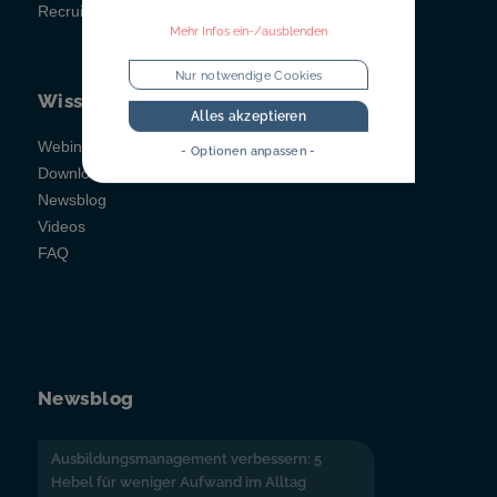
Recruitainment
Mehr Infos ein-/ausblenden
Nur notwendige Cookies
Wissen
Alles akzeptieren
Webinare
- Optionen anpassen -
Downloads
Newsblog
Videos
FAQ
Newsblog
Ausbildungsmanagement verbessern: 5
Hebel für weniger Aufwand im Alltag