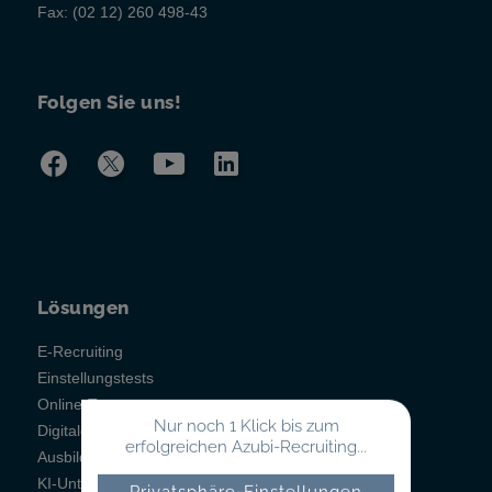
Fax:
(02 12) 260 498-43
Folgen Sie uns!
Lösungen
E-Recruiting
Einstellungstests
Online-Testsystem
Nur noch 1 Klick bis zum
Digitales Berichtsheft
erfolgreichen Azubi-Recruiting...
Ausbildungsmanagement
KI-Unterstützung
Privatsphäre-Einstellungen