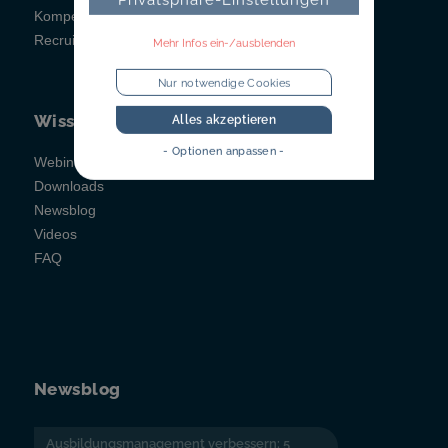
Kompetenzfeststellung
Recruitainment
Mehr Infos ein-/ausblenden
Nur notwendige Cookies
Wissen
Alles akzeptieren
- Optionen anpassen -
Webinare
Downloads
Newsblog
Videos
FAQ
Newsblog
Ausbildungsmanagement verbessern: 5