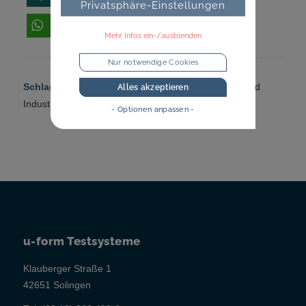
Privatsphäre-Einstellungen
teilen
Mehr Infos ein-/ausblenden
Nur notwendige Cookies
Schlagworte:
Bewerberansprache
,
Digitalisierung und
Alles akzeptieren
Industrie 4.0
,
Karriereseiten
,
Stellenanzeigen
- Optionen anpassen -
u-form Testsysteme
Klauberger Straße 1
42651 Solingen