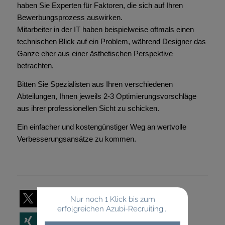
haben Sie Experten für Faktoren, die sich auf Ihren
Bewerbungsprozess auswirken.
Mitarbeiter in der IT haben beispielweise oftmals einen
technischen Blick auf ein Problem, während Designer das
Ganze eher aus einer ästhetischen Perspektive
betrachten.
Bitten Sie Spezialisten aus Ihren verschiedenen
Abteilungen, Ihnen jeweils 2-3 Optimierungsvorschläge
aus ihrer professionellen Sicht zu schicken.
Ein einfacher und kostengünstiger Weg an wertvolle
Verbesserungsansätze zu kommen.
Nur noch 1 Klick bis zum
teilen
E-Mail
erfolgreichen Azubi-Recruiting...
teilen
teilen