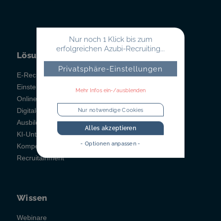
Nur noch 1 Klick bis zum
erfolgreichen Azubi-Recruiting...
Lösungen
Privatsphäre-Einstellungen
E-Recruiting
Einstellungstests
Mehr Infos ein-/ausblenden
Online-Testsystem
Nur notwendige Cookies
Digitales Berichtsheft
Ausbildungsmanagement
Alles akzeptieren
KI-Unterstützung
- Optionen anpassen -
Kompetenzfeststellung
Recruitainment
Wissen
Webinare