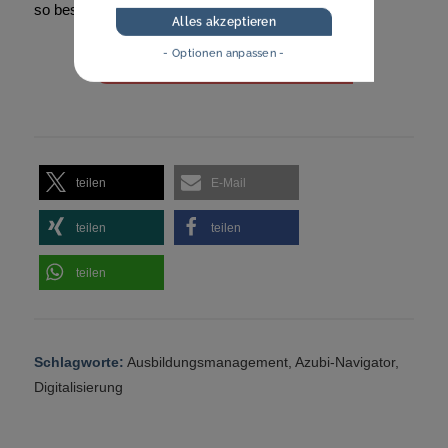
so besser im Blick behalten.
Alles akzeptieren
- Optionen anpassen -
Jetzt alle Funktionen entdecken
teilen
E-Mail
teilen
teilen
teilen
Schlagworte:
Ausbildungsmanagement
,
Azubi-Navigator
,
Digitalisierung