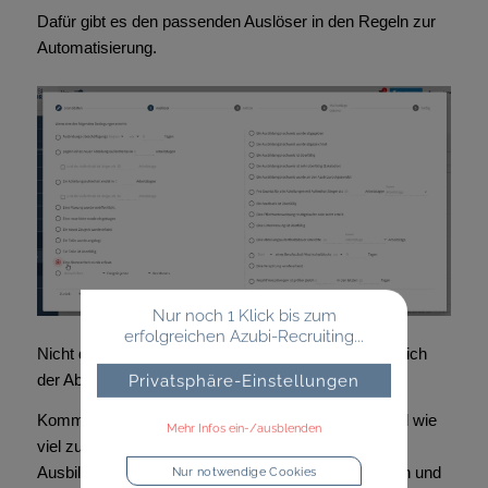
Dafür gibt es den passenden Auslöser in den Regeln zur
Automatisierung.
Nur noch 1 Klick bis zum
erfolgreichen Azubi-Recruiting...
Nicht direkt in der Versetzungsplanung aber im Bereich
der Abwesenheiten neu: die Verspätungen.
Privatsphäre-Einstellungen
Kommen Ihre Azubis oft zu spät? Wie oft denn? Und wie
Mehr Infos ein-/ausblenden
viel zu spät? Das können Sie und Ihre
Ausbildungsbeauftragten vor Ort jetzt dokumentieren und
Nur notwendige Cookies