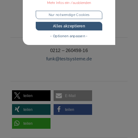
Mehr Infos ein-/ausblenden
Nur notwendige Cookies
Bernhard Funk
Alles akzeptieren
Vertriebsmitarbeiter u-form Testsysteme
- Optionen anpassen -
0212 – 260498-16
funk@testsysteme.de
teilen
E-Mail
teilen
teilen
teilen