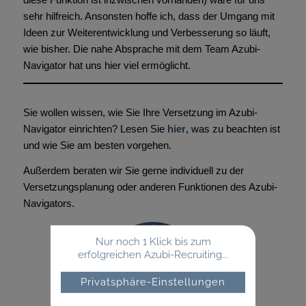
sehr hilfreich. Ansonsten hoffe ich, dass der Umgang mit
Ideen zur Weiterentwicklung und Verbesserung so läuft,
wie bisher. Die nahe Absprache mit dem Team Azubi-
Navigator hat uns hier viel ermöglicht.
Sie wollen wissen, wie Sie Ihre Versetzung im Azubi-
Navigator einrichten? Lesen Sie
hier
, was zu beachten ist
und wie Sie am besten vorgehen.
Außerdem beraten wir Sie gerne individuell zu der
Versetzungsplanung oder anderen Funktionen des Azubi-
Navigators.
Nur noch 1 Klick bis zum
erfolgreichen Azubi-Recruiting...
Privatsphäre-Einstellungen