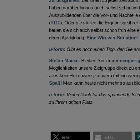
zurückgreifen
, der ihnen zu jeder Zeit auch
haben darüber hinaus auch selbst schon im P
Auszubildenden über die Vor- und Nachteile 
(
#110
). Oder sie stellen die Ergebnisse ihrer
bauen sie sich auch selbst schon früh eine e
deren Ausbildung.
Eine Win-win-Situation
!
u-form:
Gibt es noch einen Tipp, den Sie a
Stefan Macke:
Bleiben Sie immer
neugieri
Möglichkeiten unsere Zielgruppe direkt zu er
alles kein Hexenwerk, sondern mit ein wenig
Spaß!
Man kann heute nicht mehr so ausbilde
u-form:
Vielen Dank für das spannende Inte
zu Ihrem dritten Platz.
teilen
E-Mail