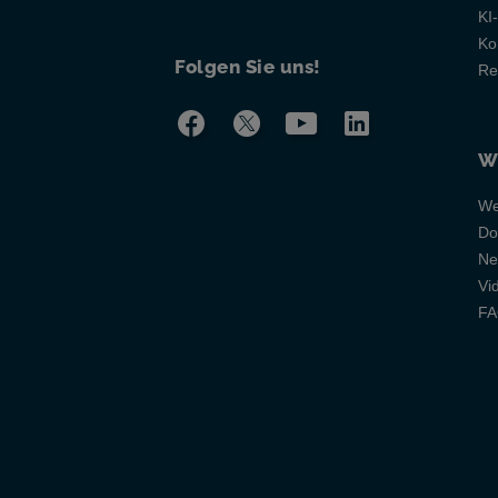
KI
Ko
Folgen Sie uns!
Re
W
We
Do
Ne
Vi
F