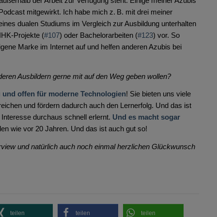
 außerhalb der Arbeit zur Verfügung steht. Einige meiner Azubis
odcast mitgewirkt. Ich habe mich z. B. mit drei meiner
eines dualen Studiums im Vergleich zur Ausbildung unterhalten
 IHK-Projekte (
#107
) oder Bachelorarbeiten (
#123
) vor. So
igene Marke im Internet auf und helfen anderen Azubis bei
nderen Ausbildern gerne mit auf den Weg geben wollen?
g und offen für moderne Technologien
! Sie bieten uns viele
reichen und fördern dadurch auch den Lernerfolg. Und das ist
 Interesse durchaus schnell erlernt.
Und es macht sogar
n wie vor 20 Jahren. Und das ist auch gut so!
rview und natürlich auch noch einmal herzlichen Glückwunsch
teilen
teilen
teilen