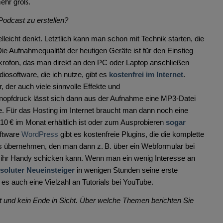
mehr groß.
odcast zu erstellen?
elleicht denkt. Letztlich kann man schon mit Technik starten, die
ie Aufnahmequalität der heutigen Geräte ist für den Einstieg
krofon, das man direkt an den PC oder Laptop anschließen
diosoftware, die ich nutze, gibt es
kostenfrei im Internet
.
 der auch viele sinnvolle Effekte und
Knopfdruck lässt sich dann aus der Aufnahme eine MP3-Datei
de. Für das Hosting im Internet braucht man dann noch eine
r 10 € im Monat erhältlich ist oder zum Ausprobieren
sogar
oftware
WordPress
gibt es kostenfreie Plugins, die die komplette
 übernehmen, den man dann z. B. über ein Webformular bei
f ihr Handy schicken kann. Wenn man ein wenig Interesse an
soluter Neueinsteiger
in wenigen Stunden seine erste
 es auch eine Vielzahl an Tutorials bei YouTube.
 und kein Ende in Sicht. Über welche Themen berichten Sie