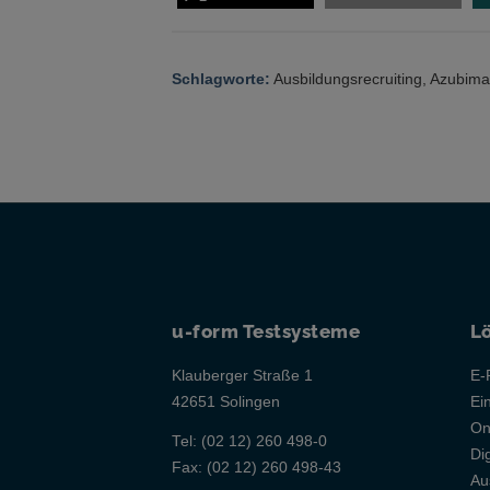
Schlagworte:
Ausbildungsrecruiting
,
Azubima
u-form Testsysteme
L
Klauberger Straße 1
E-
42651 Solingen
Ei
On
Tel:
(02 12) 260 498-0
Di
Fax:
(02 12) 260 498-43
Au