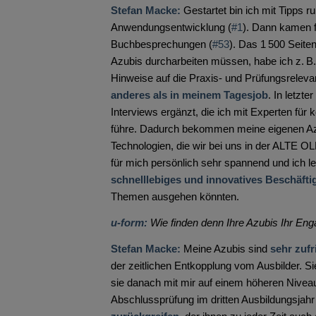
Stefan Macke:
Gestartet bin ich mit Tipps
Anwendungsentwicklung (
#1
). Dann kamen 
Buchbesprechungen (
#53
). Das 1 500 Seit
Azubis durcharbeiten müssen, habe ich z. B
Hinweise auf die Praxis- und Prüfungsreleva
anderes als in meinem Tagesjob
. In letzt
Interviews ergänzt, die ich mit Experten für
führe. Dadurch bekommen meine eigenen Azu
Technologien, die wir bei uns in der ALTE 
für mich persönlich sehr spannend und ich le
schnelllebiges und innovatives Beschäfti
Themen ausgehen könnten.
u-form:
Wie finden denn Ihre Azubis Ihr En
Stefan Macke:
Meine Azubis sind
sehr zufr
der zeitlichen Entkopplung vom Ausbilder. S
sie danach mit mir auf einem höheren Niveau
Abschlussprüfung im dritten Ausbildungsjah