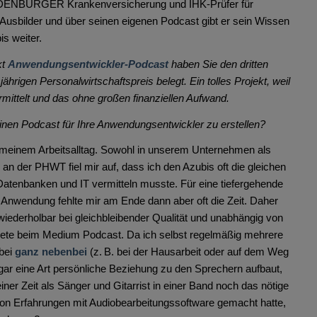
OLDENBURGER Krankenversicherung und IHK-Prüfer für
 Ausbilder und über seinen eigenen Podcast gibt er sein Wissen
is weiter.
kt
Anwendungsentwickler-Podcast
haben Sie den dritten
ährigen Personalwirtschaftspreis belegt. Ein tolles Projekt, weil
mittelt und das ohne großen finanziellen Aufwand.
inen Podcast für Ihre Anwendungsentwickler zu erstellen?
 meinem Arbeitsalltag. Sowohl in unserem Unternehmen als
an der PHWT fiel mir auf, dass ich den Azubis oft die gleichen
atenbanken und IT vermitteln musste. Für eine tiefergehende
 Anwendung fehlte mir am Ende dann aber oft die Zeit. Daher
wiederholbar bei gleichbleibender Qualität und unabhängig von
dete beim Medium Podcast. Da ich selbst regelmäßig mehrere
abei
ganz nebenbei
(z. B. bei der Hausarbeit oder auf dem Weg
ar eine Art persönliche Beziehung zu den Sprechern aufbaut,
iner Zeit als Sänger und Gitarrist in einer Band noch das nötige
on Erfahrungen mit Audiobearbeitungssoftware gemacht hatte,