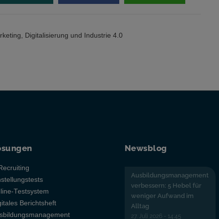
rketing
,
Digitalisierung und Industrie 4.0
ösungen
Newsblog
Recruiting
Ausbildungsmanagement
nstellungstests
verbessern: 5 Hebel für
line-Testsystem
weniger Aufwand im
gitales Berichtsheft
Alltag
sbildungsmanagement
27. Juli 2026 - 14:45