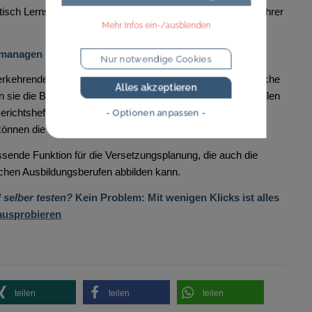
isch Lernstände, Lernaktivitäten und anstehende Termine ihrer
Mehr Infos ein-/ausblenden
 managen
Nur notwendige Cookies
derkehrenden Aufgaben. So werden Ausbildungsverantwortliche
Alles akzeptieren
n sie die Berichtshefte durchsehen beziehungsweise ausfüllen
ichtshefte digital oder analog führen: Mit dem Azubi-
- Optionen anpassen -
nnen die Berichtshefte digital einreichen.
sende Funktion für die Versetzungsplanung, die auch die
chen Ausbildungsberufen abbilden kann.
 selber testen?
Kein Problem: Mit wenigen Klicks ist alles
 ausprobieren
teilen
teilen
teilen