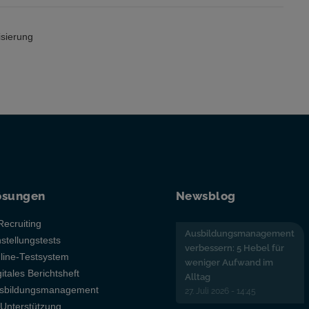
lisierung
ösungen
Newsblog
Recruiting
Ausbildungsmanagement
nstellungstests
verbessern: 5 Hebel für
line-Testsystem
weniger Aufwand im
gitales Berichtsheft
Alltag
sbildungsmanagement
27. Juli 2026 - 14:45
-Unterstützung