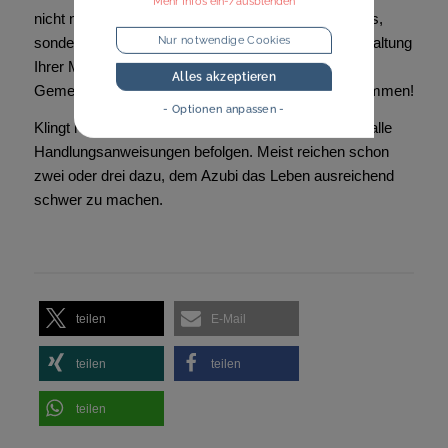
Mehr Infos ein-/ausblenden
nicht nur jeden Funken Selbstwertgefühl Ihres Azubis,
Nur notwendige Cookies
sondern sorgt auch für lustige Anekdoten zur Unterhaltung
Ihrer Mitarbeiter auf allen betrieblichen Feiern.
Alles akzeptieren
Gemeinsam (über andere) lachen schweißt ja zusammen!
- Optionen anpassen -
Klingt nach Stress? Keine Sorge. Sie müssen nicht alle
Handlungsanweisungen befolgen. Meist reichen schon
zwei oder drei dazu, dem Azubi das Leben ausreichend
schwer zu machen.
teilen
E-Mail
teilen
teilen
teilen