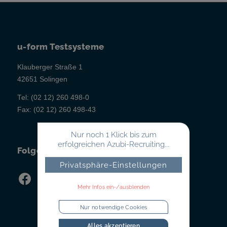
u-form Testsysteme
Klauberger Straße 1
42651 Solingen
Tel:
(02 12) 260 498-0
Fax:
(02 12) 260 498-43
Nur noch 1 Klick bis zum
erfolgreichen Azubi-Recruiting...
Folgen Sie uns!
Privatsphäre-Einstellungen
Mehr Infos ein-/ausblenden
Nur notwendige Cookies
Alles akzeptieren