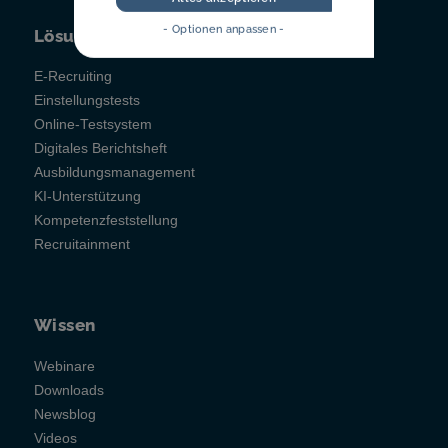
- Optionen anpassen -
Lösungen
E-Recruiting
Einstellungstests
Online-Testsystem
Digitales Berichtsheft
Ausbildungsmanagement
KI-Unterstützung
Kompetenzfeststellung
Recruitainment
Wissen
Webinare
Downloads
Newsblog
Videos