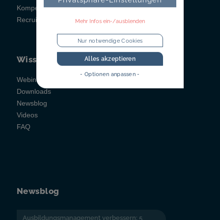
Kompetenzfeststellung
Recruitainment
Mehr Infos ein-/ausblenden
Nur notwendige Cookies
Wissen
Alles akzeptieren
- Optionen anpassen -
Webinare
Downloads
Newsblog
Videos
FAQ
Newsblog
Ausbildungsmanagement verbessern: 5