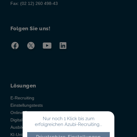
Fax:
(02 12) 260 498-43
Folgen Sie uns!
Lösungen
E-Recruiting
Einstellungstests
Online-Testsystem
Nur noch 1 Klick bis zum
Digitales Berichtsheft
erfolgreichen Azubi-Recruiting...
Ausbildungsmanagement
KI-Unterstützung
Privatsphäre-Einstellungen