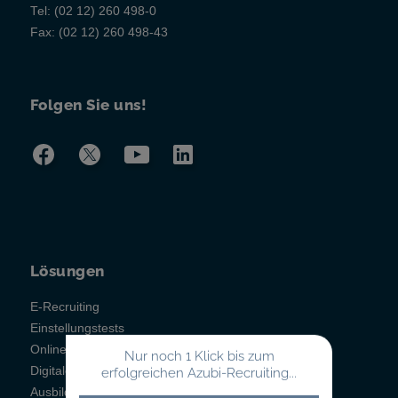
Tel:
(02 12) 260 498-0
Fax:
(02 12) 260 498-43
Folgen Sie uns!
Lösungen
E-Recruiting
Einstellungstests
Online-Testsystem
Nur noch 1 Klick bis zum
Digitales Berichtsheft
erfolgreichen Azubi-Recruiting...
Ausbildungsmanagement