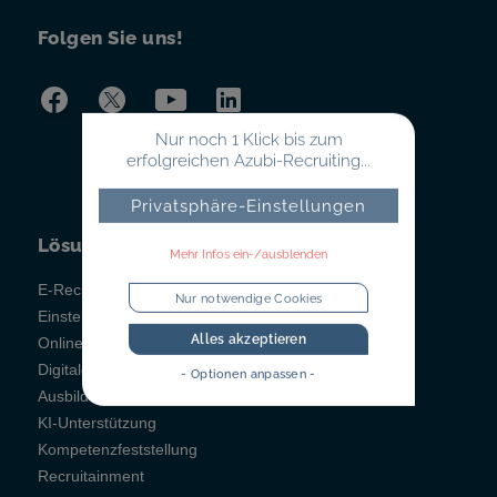
Folgen Sie uns!
Nur noch 1 Klick bis zum
erfolgreichen Azubi-Recruiting...
Privatsphäre-Einstellungen
Lösungen
Mehr Infos ein-/ausblenden
E-Recruiting
Nur notwendige Cookies
Einstellungstests
Alles akzeptieren
Online-Testsystem
Digitales Berichtsheft
- Optionen anpassen -
Ausbildungsmanagement
KI-Unterstützung
Kompetenzfeststellung
Recruitainment