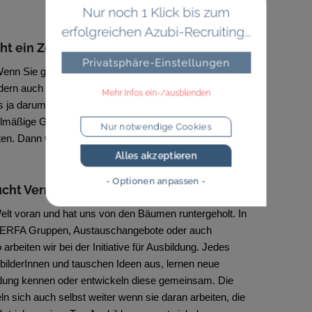
Nur noch 1 Klick bis zum
erfolgreichen Azubi-Recruiting...
ht ein Zeitfenster
Privatsphäre-Einstellungen
Wenn Sie gut ausbilden möchten, dann sollte den
dern auch ein geeignetes Zeitbudget zur Verfügung
Mehr Infos ein-/ausblenden
s ja darum, mit den Azubis in Kontakt zu sein, zeitnah
elmäßige Gespräche zu führen und auch zielgerichtete
Nur notwendige Cookies
. Dann wird die Ausbildung gut.
Alles akzeptieren
- Optionen anpassen -
ucht Vernetzung
Welt voran und hat uns von den Bäumen runtergeholt. In
s ERFA Gruppen, Austauschangebote oder auch
rbeiten wir bei der Initiative für Ausbildung. Jedes
sbilderInnen und tauschen Ideen aus, lernen neue
ldung kennen oder entwickeln diese gemeinsam. Die
n sich auch selbst weiter wenn sie daran arbeiten, die