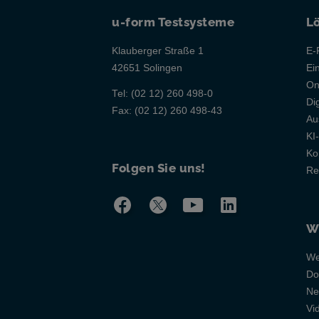
u-form Testsysteme
L
Klauberger Straße 1
E-
42651 Solingen
Ei
On
Tel:
(02 12) 260 498-0
Di
Fax:
(02 12) 260 498-43
Au
KI
Ko
Folgen Sie uns!
Re
W
We
Do
Ne
Vi