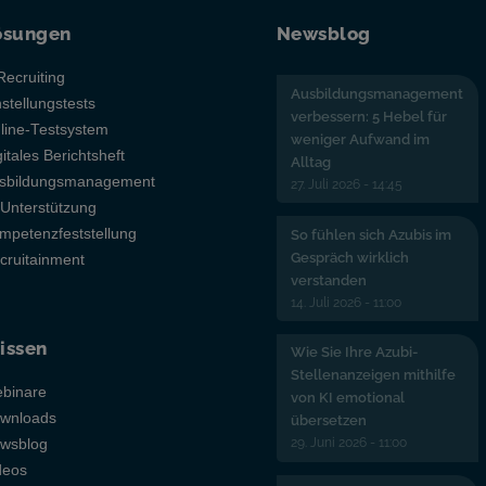
ösungen
Newsblog
Recruiting
Ausbildungsmanagement
nstellungstests
verbessern: 5 Hebel für
line-Testsystem
weniger Aufwand im
gitales Berichtsheft
Alltag
sbildungsmanagement
27. Juli 2026 - 14:45
-Unterstützung
mpetenzfeststellung
So fühlen sich Azubis im
Gespräch wirklich
cruitainment
verstanden
14. Juli 2026 - 11:00
issen
Wie Sie Ihre Azubi-
Stellenanzeigen mithilfe
binare
von KI emotional
wnloads
übersetzen
29. Juni 2026 - 11:00
wsblog
deos