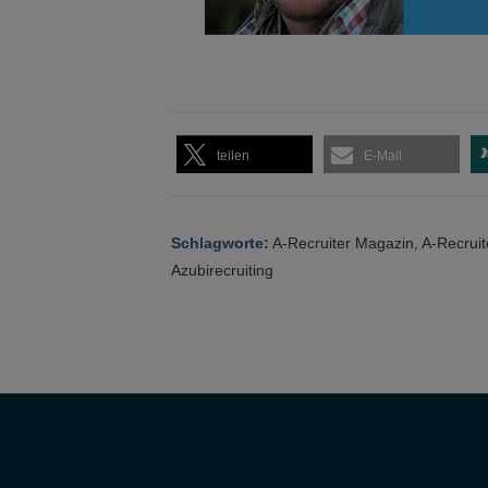
teilen
E-Mail
Schlagworte:
A-Recruiter Magazin
,
A-Recrui
Azubirecruiting