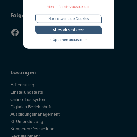
Mehr Infos ein-/ausblenden
Folgen Sie uns!
Nur notwendige Cookies
Alles akzeptieren
- Optionen anpassen -
Lösungen
E-Recruiting
Einstellungstests
Online-Testsystem
Digitales Berichtsheft
Ausbildungsmanagement
KI-Unterstützung
Kompetenzfeststellung
Recruitainment