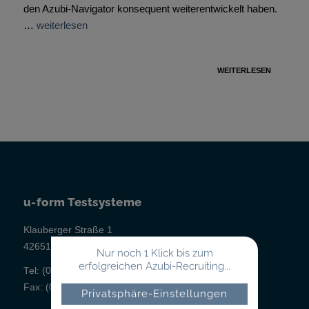
den Azubi-Navigator konsequent weiterentwickelt haben.
…
weiterlesen
WEITERLESEN
u-form Testsysteme
Klauberger Straße 1
42651 Solingen
Nur noch 1 Klick bis zum
erfolgreichen Azubi-Recruiting...
Tel:
(02 12) 260 498-0
Fax:
(02 12) 260 498-43
Privatsphäre-Einstellungen