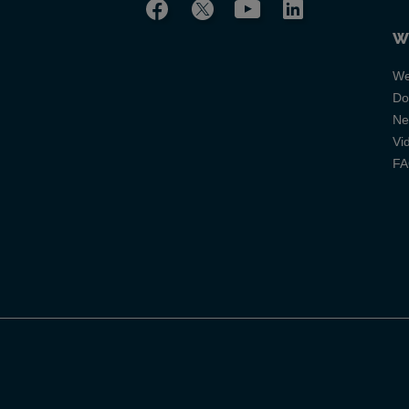
W
We
Do
Ne
Vi
F