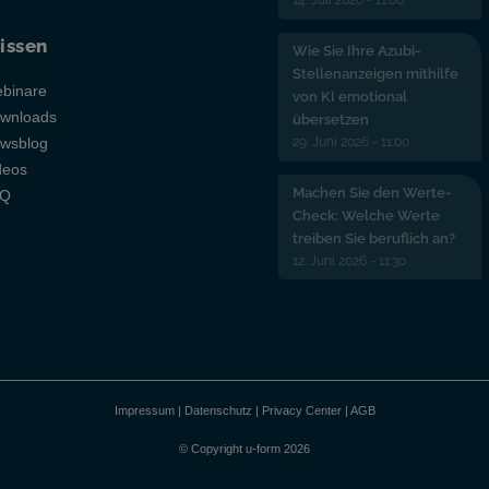
14. Juli 2026 - 11:00
issen
Wie Sie Ihre Azubi-
Stellenanzeigen mithilfe
binare
von KI emotional
wnloads
übersetzen
29. Juni 2026 - 11:00
wsblog
deos
Machen Sie den Werte-
AQ
Check: Welche Werte
treiben Sie beruflich an?
12. Juni 2026 - 11:30
Impressum
|
Datenschutz
|
Privacy Center
|
AGB
© Copyright u-form 2026