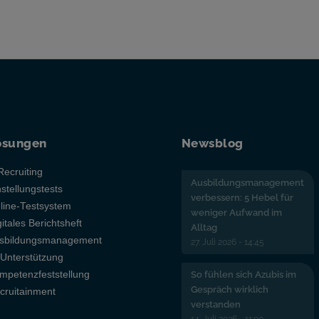
ösungen
Newsblog
Recruiting
Ausbildungsmanagement
nstellungstests
verbessern: 5 Hebel für
line-Testsystem
weniger Aufwand im
gitales Berichtsheft
Alltag
sbildungsmanagement
27. Juli 2026 - 14:45
-Unterstützung
mpetenzfeststellung
So fühlen sich Azubis im
Gespräch wirklich
cruitainment
verstanden