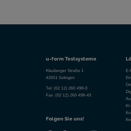
u-form Testsysteme
L
Klauberger Straße 1
E-
42651 Solingen
Ei
On
Tel:
(02 12) 260 498-0
Di
Fax:
(02 12) 260 498-43
Au
KI
Ko
Folgen Sie uns!
Re