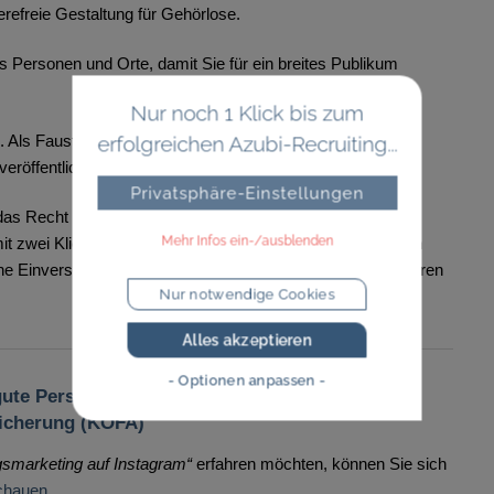
refreie Gestaltung für Gehörlose.
s Personen und Orte, damit Sie für ein breites Publikum
Nur noch 1 Klick bis zum
 Als Faustregel gilt: Drei Posts pro Woche sind ein guter
erfolgreichen Azubi-Recruiting...
eröffentlichen, das ist aber kein Muss.
Privatsphäre-Einstellungen
das Recht am eigenen Bild und das Urheberrecht. Das
Mehr Infos ein-/ausblenden
it zwei Klicks von Ihrem Profil auf Ihr Impressum gelangen
he Einverständnis der abgebildeten Personen ein und kopieren
Nur notwendige Cookies
Alles akzeptieren
- Optionen anpassen -
ute Personalarbeit:
icherung (KOFA)
gsmarketing auf Instagram“
erfahren möchten, können Sie sich
chauen
.