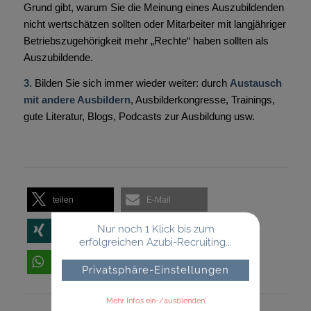
Grund gibt, warum Sie die Meinung eines Auszubildenden
nicht wertschätzen sollten oder Mitarbeiter mit langjähriger
Betriebszugehörigkeit mehr „Rechte“ haben sollten als
Auszubildende.
3.
Bilden Sie sich immer wieder weiter: durch
Austausch
mit andere Ausbildern
, Ausbilderkongresse, Trainings,
gute Literatur, Blogs, Podcasts zur Ausbildung usw.
teilen
E-Mail
Nur noch 1 Klick bis zum
teilen
teilen
erfolgreichen Azubi-Recruiting...
teilen
Privatsphäre-Einstellungen
Mehr Infos ein-/ausblenden