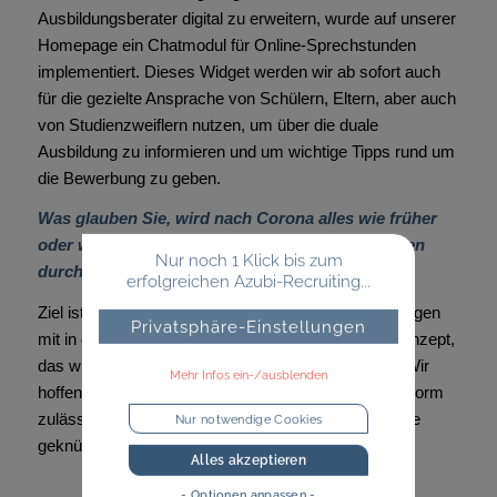
Ausbildungsberater digital zu erweitern, wurde auf unserer
Homepage ein Chatmodul für Online-Sprechstunden
implementiert. Dieses Widget werden wir ab sofort auch
für die gezielte Ansprache von Schülern, Eltern, aber auch
von Studienzweiflern nutzen, um über die duale
Ausbildung zu informieren und um wichtige Tipps rund um
die Bewerbung zu geben.
Was glauben Sie, wird nach Corona alles wie früher
oder wird sich die Rekrutierung von Jugendlichen
Nur noch 1 Klick bis zum
durch Corona dauerhaft verändern?
erfolgreichen Azubi-Recruiting...
Ziel ist es, die Vorteile aus den digitalen Veranstaltungen
Privatsphäre-Einstellungen
mit in die Zukunft zu nehmen und in ein hybrides Konzept,
das wir aktuell für den Herbst planen, einzubinden. Wir
Mehr Infos ein-/ausblenden
hoffen, dass die Coronalage eine Messe in Präsenzform
zulässt, Kontakte aber zusätzlich über virtuelle Wege
Nur notwendige Cookies
geknüpft werden können.
Alles akzeptieren
- Optionen anpassen -