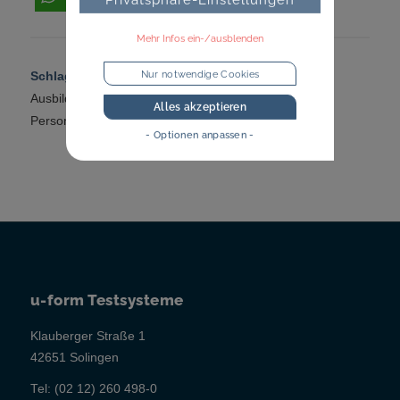
Mehr Infos ein-/ausblenden
Nur notwendige Cookies
Schlagworte:
Ausbildungsmanagement
,
Ausbildungsmarketing
,
Interview
,
Motivation
,
Alles akzeptieren
Personalbindung
- Optionen anpassen -
u-form Testsysteme
Klauberger Straße 1
42651 Solingen
Tel:
(02 12) 260 498-0