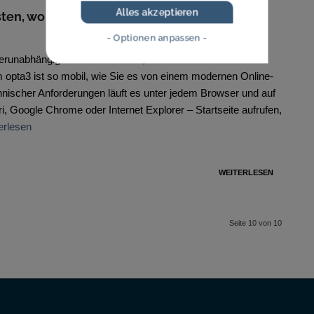
Alles akzeptieren
sten, wo immer Sie wollen!
- Optionen anpassen -
erunabhängig & mobile – testen, wo immer Sie wollen! Das
m opta3 ist so mobil, wie Sie es von einem modernen Online-
hnischer Anforderungen läuft es unter jedem Browser und auf
, Google Chrome oder Internet Explorer – Startseite aufrufen,
erlesen
WEITERLESEN
Seite 10 von 10