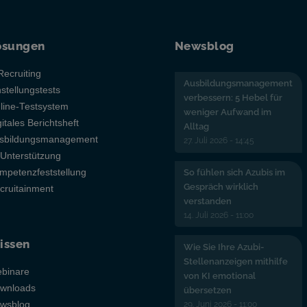
ösungen
Newsblog
Recruiting
Ausbildungsmanagement
nstellungstests
verbessern: 5 Hebel für
line-Testsystem
weniger Aufwand im
gitales Berichtsheft
Alltag
sbildungsmanagement
27. Juli 2026 - 14:45
-Unterstützung
mpetenzfeststellung
So fühlen sich Azubis im
Gespräch wirklich
cruitainment
verstanden
14. Juli 2026 - 11:00
issen
Wie Sie Ihre Azubi-
Stellenanzeigen mithilfe
binare
von KI emotional
wnloads
übersetzen
29. Juni 2026 - 11:00
wsblog