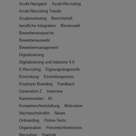
Azubi-Navigator
Azubi-Recruiting
Azubi-Recruiting Trends
Azubimarketing
Berichtsheft
berufliche Integration
Berufswahl
Bewerberansprache
Bewerberauswahl
Bewerbermanagement
Digitalisierung
Digitalisierung und Industrie 4.0
E-Recruiting
Eignungsdiagnostik
Einrichtung
Einstellungstests
Employer Branding
Feedback
Generation Z
Interview
Karriereseiten
KI
Kompetenzfeststellung
Motivation
Nachwuchskräfte
Neues
Onboarding
Online-Tests
Organisation
Persönlichkeitstests
Recruiting
Statistik