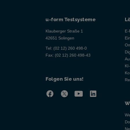
u-form Testsysteme
L
Klauberger Straße 1
E-
42651 Solingen
Ei
On
Tel:
(02 12) 260 498-0
Di
Fax:
(02 12) 260 498-43
Au
KI
Ko
Folgen Sie uns!
Re
W
We
Do
Ne