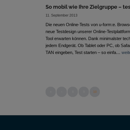
So mobil wie Ihre Zielgruppe – te
11. September 2013
Die neuen Online-Tests von u-form:e. Brows
neue Testdesign unserer Online-Testplattfor
Tool erwarten können. Dank minimalster tec
jedem Endgerät. Ob Tablet oder PC, ob Safari
TAN eingeben, Test starten – so einfa…
weit
«
‹
8
9
10