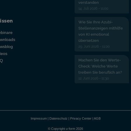
verstanden
14. Juli 2026 - 11:00
issen
Wie Sie Ihre Azubi-
Stellenanzeigen mithilfe
binare
von KI emotional
wnloads
übersetzen
29. Juni 2026 - 11:00
wsblog
deos
Machen Sie den Werte-
AQ
Check: Welche Werte
treiben Sie beruflich an?
12. Juni 2026 - 11:30
Impressum
|
Datenschutz
|
Privacy Center
|
AGB
© Copyright u-form 2026