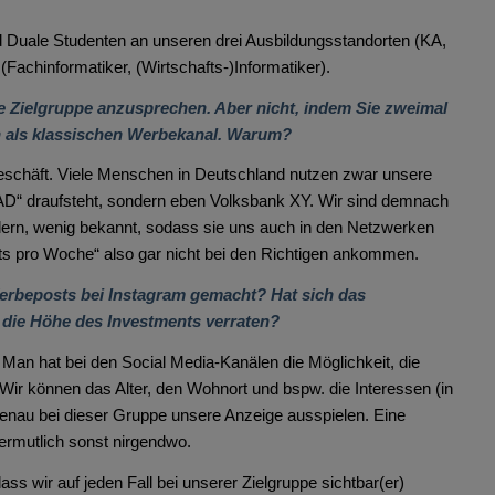
d Duale Studenten an unseren drei Ausbildungsstandorten (KA,
Fachinformatiker, (Wirtschafts-)Informatiker).
ge Zielgruppe anzusprechen. Aber nicht, indem Sie zweimal
n als klassischen Werbekanal. Warum?
chäft. Viele Menschen in Deutschland nutzen zwar unsere
GAD“ draufsteht, sondern eben Volksbank XY. Wir sind demnach
lern, wenig bekannt, sodass sie uns auch in den Netzwerken
sts pro Woche“ also gar nicht bei den Richtigen ankommen.
erbeposts bei Instagram gemacht? Hat sich das
die Höhe des Investments verraten?
 Man hat bei den Social Media-Kanälen die Möglichkeit, die
 Wir können das Alter, den Wohnort und bspw. die Interessen (in
 genau bei dieser Gruppe unsere Anzeige ausspielen. Eine
ermutlich sonst nirgendwo.
ass wir auf jeden Fall bei unserer Zielgruppe sichtbar(er)