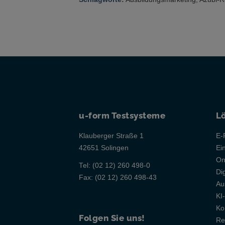
u-form Testsysteme
L
Klauberger Straße 1
E-
42651 Solingen
Ei
On
Tel:
(02 12) 260 498-0
Di
Fax:
(02 12) 260 498-43
Au
KI
Ko
Folgen Sie uns!
Re