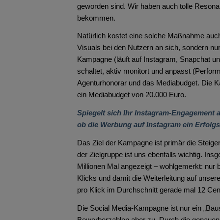
geworden sind. Wir haben auch tolle Reson
bekommen.
Natürlich kostet eine solche Maßnahme auch G
Visuals bei den Nutzern an sich, sondern nur 
Kampagne (läuft auf Instagram, Snapchat u
schaltet, aktiv monitort und anpasst (Perfor
Agenturhonorar und das Mediabudget. Die Ka
ein Mediabudget von 20.000 Euro.
Spiegelt sich Ihr Instagram-Engagement 
ob die Werbung auf Instagram ein Erfolgs
Das Ziel der Kampagne ist primär die Steige
der Zielgruppe ist uns ebenfalls wichtig. I
Millionen Mal angezeigt – wohlgemerkt: nur b
Klicks und damit die Weiterleitung auf unser
pro Klick im Durchschnitt gerade mal 12 Cen
Die Social Media-Kampagne ist nur ein „Bau
Bewerberzahlen aber zu. Durch die genauen 