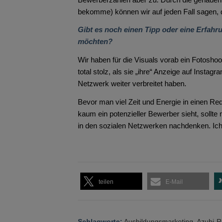
bekomme) können wir auf jeden Fall sagen, d
Gibt es noch einen Tipp oder eine Erfahr
möchten?
Wir haben für die Visuals vorab ein Fotosho
total stolz, als sie „ihre“ Anzeige auf Insta
Netzwerk weiter verbreitet haben.
Bevor man viel Zeit und Energie in einen Re
kaum ein potenzieller Bewerber sieht, sollt
in den sozialen Netzwerken nachdenken. Ich 
teilen
E-Mail
Schlagworte:
Ausbildungsmarketing
,
Azubi-R