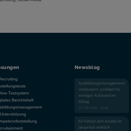
ösungen
Newsblog
Recruiting
Ausbildungsmanagement
nstellungstests
verbessern: 5 Hebel für
line-Testsystem
weniger Aufwand im
gitales Berichtsheft
Alltag
sbildungsmanagement
27. Juli 2026 - 14:45
-Unterstützung
mpetenzfeststellung
So fühlen sich Azubis im
Gespräch wirklich
cruitainment