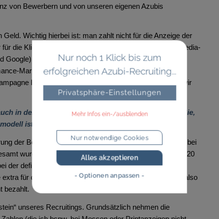
anz von Bewerbern und von unseren eigenen Azubis
eld. Wichtig hierbei ist: man zahlt nicht für die Anzeige der
für die Klicks (swipe up). Wir arbeiten für unsere Social Media-
Nur noch 1 Klick bis zum
nd Google) mit einer Agentur zusammen, die die Werbung
erfolgreichen Azubi-Recruiting...
mance-Marketing). Die Kosten unterteilen sich dann in ein
mpagne läuft jedes Jahr für acht Wochen. Hierfür haben wir
Privatsphäre-Einstellungen
auch in den Bewerberzahlen wider? Oder wie messen Sie,
Mehr Infos ein-/ausblenden
modell ist?
Nur notwendige Cookies
rung der Bewerberzahlen. Aber die grundsätzliche Präsenz bei
nsgesamt wurden unsere Visuals im Kampagnenzeitraum fast 20
Alles akzeptieren
ei der definierten Zielgruppe. Daraus resultierten 165.000
- Optionen anpassen -
e extra für die Kampagne erstellte Landingpage. Wir haben also
t bezahlt.
stein“ unseres Recruitings. Grundsätzlich nehmen die
Zahlen (die ich bspw. bei Messen oder Printanzeigen nicht