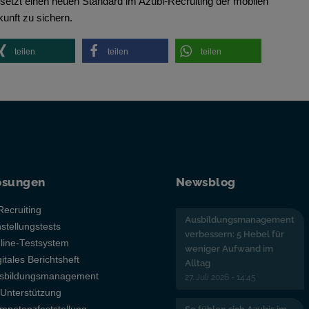
setzt einen neuen Standard im Azubi-Recruiting der mobilen
unft zu sichern.
teilen
teilen
teilen
ösungen
Newsblog
Recruiting
Ausbildungsmanagement
nstellungstests
verbessern: 5 Hebel für
line-Testsystem
weniger Aufwand im
gitales Berichtsheft
Alltag
sbildungsmanagement
27. Juli 2026 - 14:45
-Unterstützung