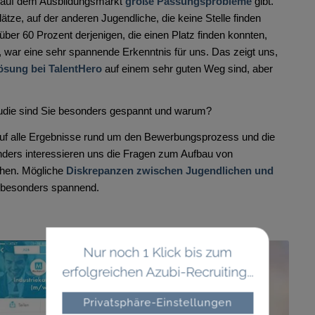
s auf dem Ausbildungsmarkt
große Passungsprobleme
gibt.
ätze, auf der anderen Jugendliche, die keine Stelle finden
über 60 Prozent derjenigen, die einen Platz finden konnten,
 war eine sehr spannende Erkenntnis für uns. Das zeigt uns,
sung bei TalentHero
auf einem sehr guten Weg sind, aber
tudie sind Sie besonders gespannt und warum?
auf alle Ergebnisse rund um den Bewerbungsprozess und die
ders interessieren uns die Fragen zum Aufbau von
hen. Mögliche
Diskrepanzen zwischen Jugendlichen und
 besonders spannend.
Nur noch 1 Klick bis zum
erfolgreichen Azubi-Recruiting...
Privatsphäre-Einstellungen