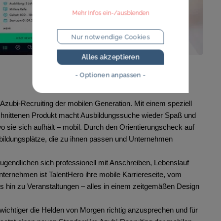
Mehr Infos ein-/ausblenden
Nur notwendige Cookies
Alles akzeptieren
- Optionen anpassen -
 Azubi-Recruiting der mobilen Generation. Mit einem speziell
schnittenen Produkt macht Ausbildungssuche wieder Spaß und
o sie sich aufhält – mobil. Durch den Orientierungscheck auf
sbildungsplätze, die zu ihnen passen und Unternehmen
Jugendlichen sich professionell mit Anschreiben, Lebenslauf
ternehmen ist TalentHero ihre mobile Karriereseite, vom
is hin zu Veranstaltungen – alles in einem zeitgemäßen Design
wichtiger die Helden von Morgen richtig anzusprechen und für