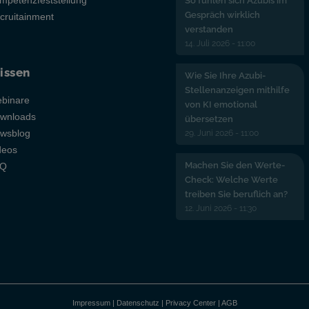
mpetenzfeststellung
So fühlen sich Azubis im
Gespräch wirklich
cruitainment
verstanden
14. Juli 2026 - 11:00
issen
Wie Sie Ihre Azubi-
Stellenanzeigen mithilfe
binare
von KI emotional
wnloads
übersetzen
29. Juni 2026 - 11:00
wsblog
deos
Machen Sie den Werte-
AQ
Check: Welche Werte
treiben Sie beruflich an?
12. Juni 2026 - 11:30
Impressum
|
Datenschutz
|
Privacy Center
|
AGB