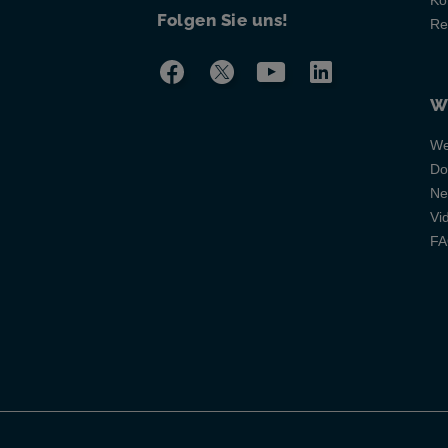
Ko
Folgen Sie uns!
Re
W
We
Do
Ne
Vi
F