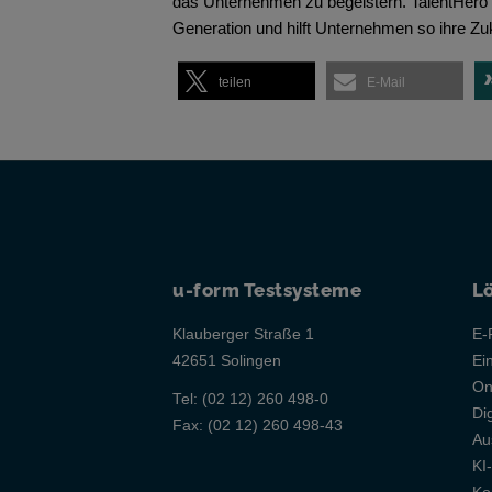
das Unternehmen zu begeistern. TalentHero 
Generation und hilft Unternehmen so ihre Zuk
teilen
E-Mail
u-form Testsysteme
L
Klauberger Straße 1
E-
42651 Solingen
Ei
On
Tel:
(02 12) 260 498-0
Di
Fax:
(02 12) 260 498-43
Au
KI