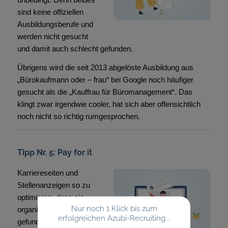
sind keine offiziellen
Ausbildungsberufe und
werden nicht gesucht
und damit auch schlecht gefunden.
Übrigens wird die seit 2013 abgelöste Ausbildung aus
„Bürokaufmann oder – frau“ bei Google noch häufiger
gesucht als die „Kauffrau für Büromanagement“. Das
klingt zwar irgendwie cooler, hat sich aber offensichtlich
noch nicht so richtig rumgesprochen.
Tipp Nr. 5: Pay for it
Karriereseiten und
Stellenanzeigen so zu
optimieren, dass sie
Nur noch 1 Klick bis zum
organisch bei Google
erfolgreichen Azubi-Recruiting...
gefunden werden, ist