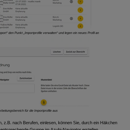
ort“ den Punkt „Importprofile verwalten“ und legen ein neues Profil an
rbeitungsbereich für die Importprofile aus
 z.B. nach Berufen, einlesen, können Sie, durch ein Häkchen
e entsprechende Gruppe im Azubi-Navigator erstellen.