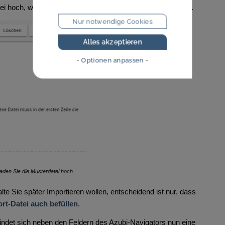
tei hoch, welche als
Muster für den späteren Import
dient.
Nur notwendige Cookies
Alles akzeptieren
- Optionen anpassen -
laden Sie die Musterdatei hoch
alte Sie später Importieren wollen, entscheidend ist nur, dass
port-Datei auch befüllen
.
indet sich neben den Feldern des Azubi-Navigators nun eine