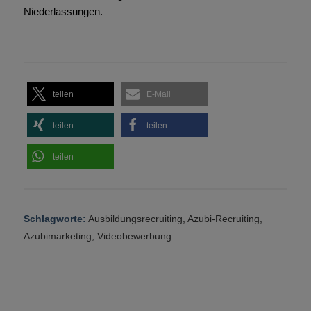
Niederlassungen.
teilen
E-Mail
teilen
teilen
teilen
Schlagworte:
Ausbildungsrecruiting
,
Azubi-Recruiting
,
Azubimarketing
,
Videobewerbung